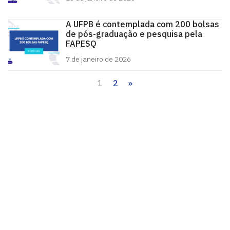
A UFPB é contemplada com 200 bolsas
de pós-graduação e pesquisa pela
FAPESQ
7 de janeiro de 2026
1
2
»
Paginação
de
posts
Pró-Reitoria de Pós-Graduação - PRPG
Cidade Universitária, João Pessoa - Paraíba
CEP: 58.051-900
Telefone: +55 (83) 3216-7216