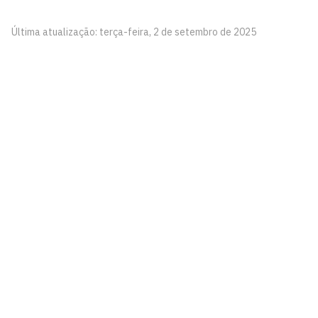
Última atualização: terça-feira, 2 de setembro de 2025
Pró-Reitoria de Pós-Graduação - PRPG
Cidade Universitária, João Pessoa - Paraíba
CEP: 58.051-900
Telefone: +55 (83) 3216-7216