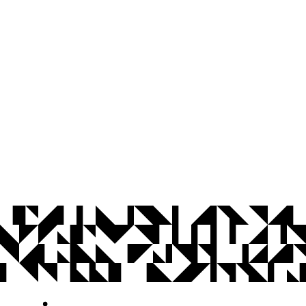
© 2026 Universidade Federal da Paraíba.
Ouvidoria
Acesso à Informação
CoMu
Acessibilidade
Dados Abertos UFPB
Privacidade e Proteção de Dados
Acesso à