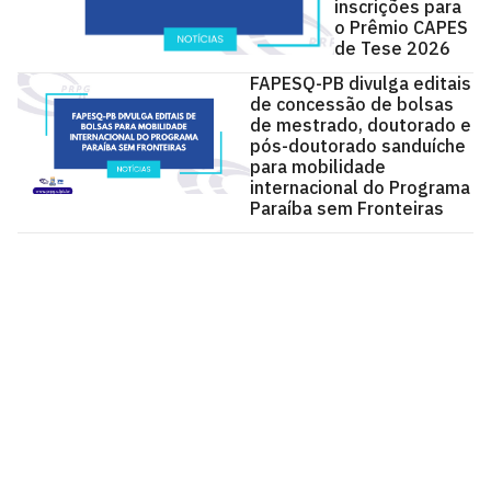
inscrições para
o Prêmio CAPES
de Tese 2026
FAPESQ-PB divulga editais
de concessão de bolsas
de mestrado, doutorado e
pós-doutorado sanduíche
para mobilidade
internacional do Programa
Paraíba sem Fronteiras
Pró-Reitoria de Pós-Graduação - PRPG
Cidade Universitária, João Pessoa - Paraíba
CEP: 58.051-900
Telefone: +55 (83) 3216-7216