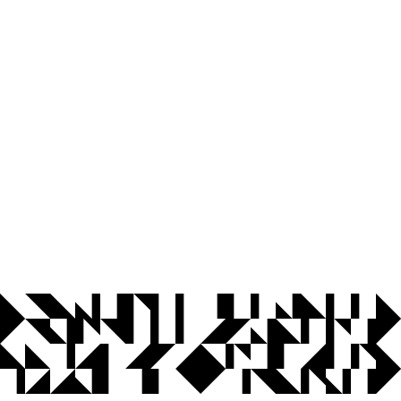
© 2026 Universidade Federal da Paraíba.
Ouvidoria
Acesso à Informação
CoMu
Acessibilidade
Dados Abertos UFPB
Privacidade e Proteção de Dados