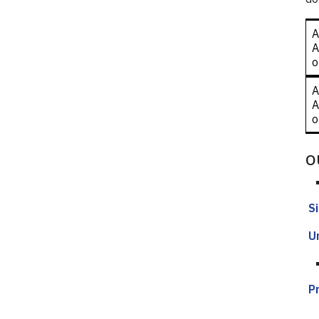
A
A
A
A
O
Si
U
Pr