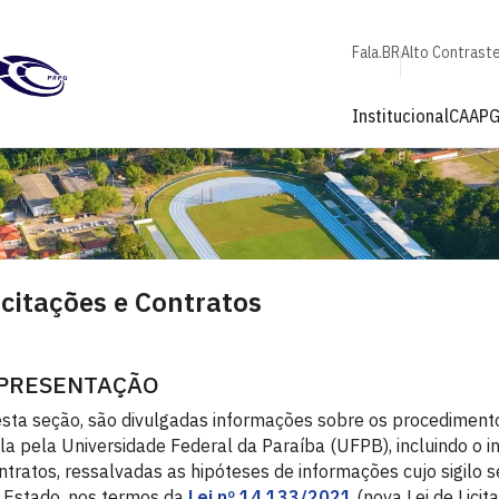
Fala.BR
Alto Contrast
Institucional
CAAP
icitações e Contratos
PRESENTAÇÃO
sta seção, são divulgadas informações sobre os procedimentos
la pela Universidade Federal da Paraíba (UFPB), incluindo o in
ntratos, ressalvadas as hipóteses de informações cujo sigilo 
 Estado, nos termos da
Lei nº 14.133/2021
(nova Lei de Licit