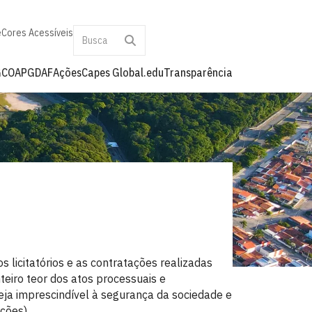
e
Cores Acessíveis
G
COAPG
DAF
Ações
Capes Global.edu
Transparência
 licitatórios e as contratações realizadas
teiro teor dos atos processuais e
seja imprescindível à segurança da sociedade e
ações).