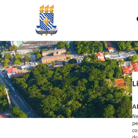
L
A
Ne
pe
co
do