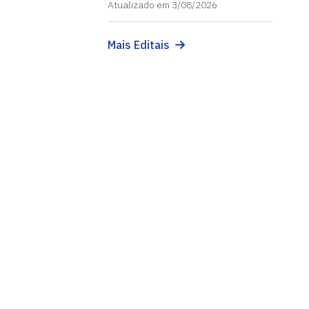
Atualizado em 3/08/2026
Mais Editais
Projeto CAPES Global
Cidade Universitária, João Pessoa - Para
CEP: 58.051-900
Telefone: +55 (83) 3216-7216