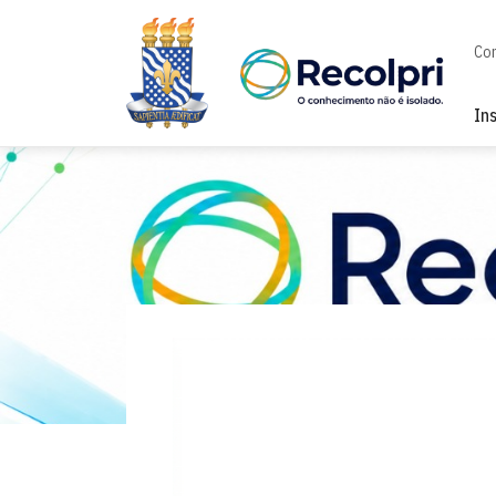
Co
In