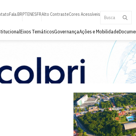
ntato
Fala.BR
PT
EN
ES
FR
Alto Contraste
Cores Acessíveis
stitucional
Eixos Temáticos
Governança
Ações e Mobilidade
Docume