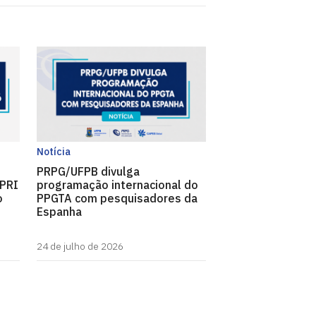
Notícia
PRPG/UFPB divulga
LPRI
programação internacional do
o
PPGTA com pesquisadores da
Espanha
24 de julho de 2026