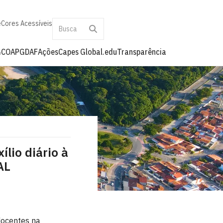
e
Cores Acessíveis
G
COAPG
DAF
Ações
Capes Global.edu
Transparência
lio diário à
AL
docentes na