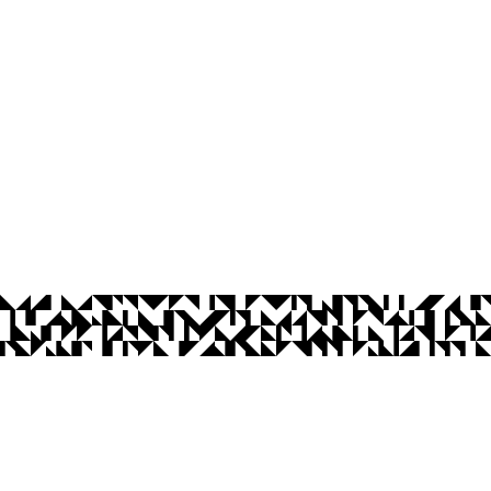
íba
Ouvidoria
Acesso à Informação
CoMu
Acessibilidade
Dad