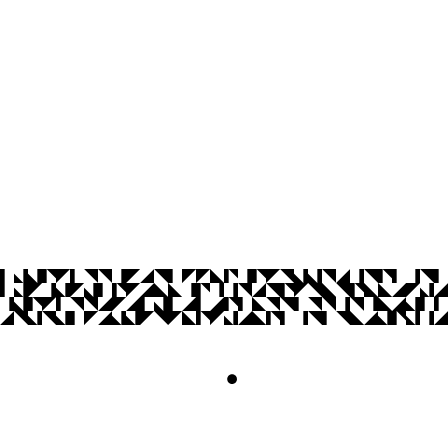
Cidade Universitária, João Pessoa - Para
CEP: 58.051-900
Telefone: +55 (83) 3216-7216
© 2026 Universidade Federal da Paraíba.
Acesso à
Informação