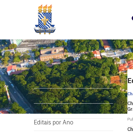
Categorias de Editais
E
Ch
Todos Editais
Ch
Gr
Chamada Interna
Pu
Editais por Ano
Ch