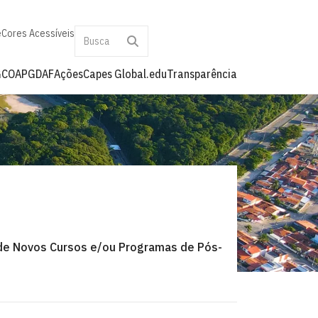
e
Cores Acessíveis
G
COAPG
DAF
Ações
Capes Global.edu
Transparência
e Novos Cursos e/ou Programas de Pós-