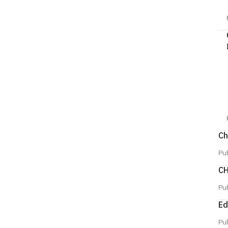
Ch
Pu
CH
Pu
Ed
Pu